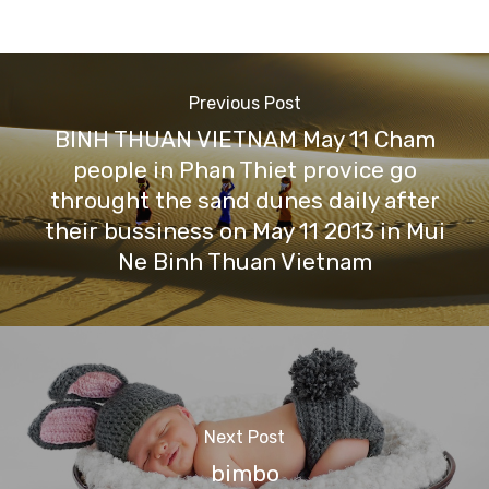
Previous Post
BINH THUAN VIETNAM May 11 Cham
people in Phan Thiet provice go
throught the sand dunes daily after
their bussiness on May 11 2013 in Mui
Ne Binh Thuan Vietnam
Next Post
bimbo