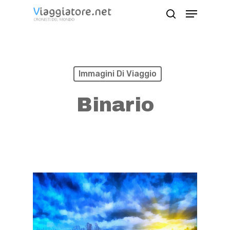
Skip
Menu
search
to
Close
main
Menu
content
Immagini Di Viaggio
Binario