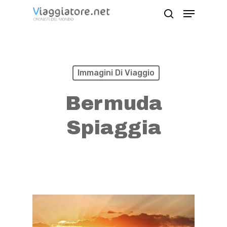
Skip
Menu
search
to
Close
main
Menu
content
Immagini Di Viaggio
Bermuda
Spiaggia