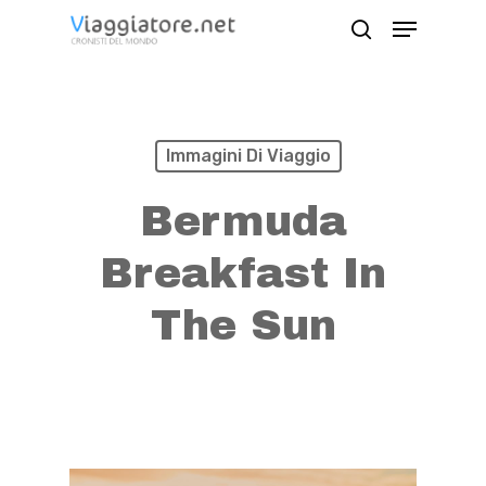
Skip
Menu
search
to
Close
main
Menu
content
Immagini Di Viaggio
Bermuda
Breakfast In
The Sun