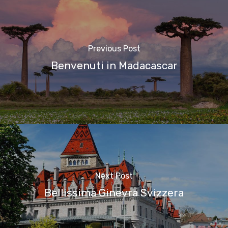
Previous Post
Benvenuti in Madacascar
Next Post
Bellissima Ginevra Svizzera