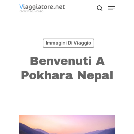
Skip
Menu
search
to
Close
main
Menu
content
Immagini Di Viaggio
Benvenuti A
Pokhara Nepal