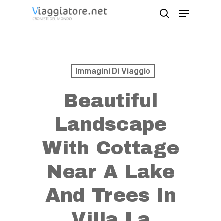
Skip
Menu
search
to
Close
main
Menu
content
Immagini Di Viaggio
Beautiful
Landscape
With Cottage
Near A Lake
And Trees In
Villa La