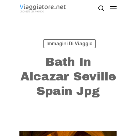
Skip
Menu
search
to
Close
main
Menu
content
Immagini Di Viaggio
Bath In
Alcazar Seville
Spain Jpg