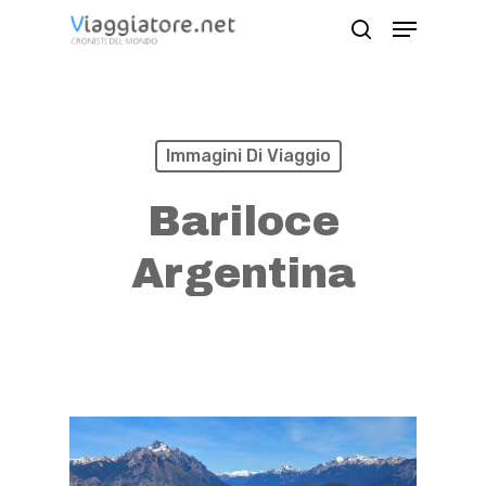
Skip
Menu
search
to
Close
main
Menu
content
Immagini Di Viaggio
Bariloce
Argentina