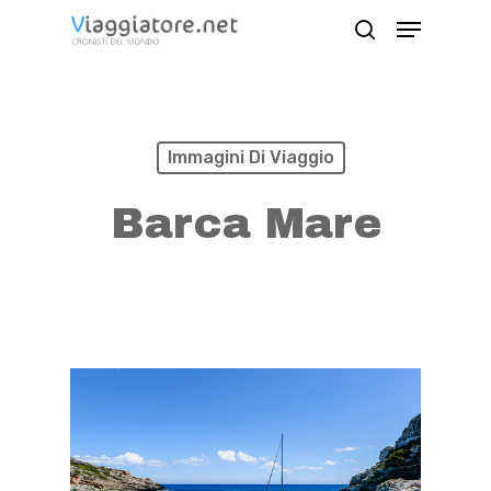
Skip
Menu
search
to
Close
main
Menu
content
Immagini Di Viaggio
Barca Mare