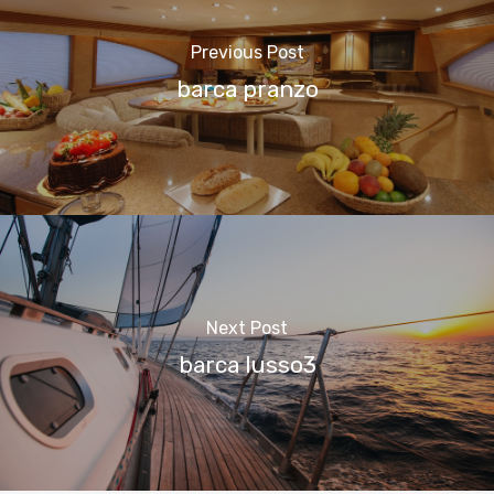
Previous Post
barca pranzo
Next Post
barca lusso3