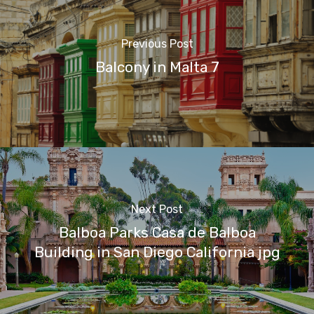
Previous Post
Balcony in Malta 7
Next Post
Balboa Parks Casa de Balboa
Building in San Diego California jpg