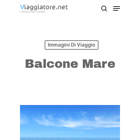
Skip
Menu
search
to
Close
main
Menu
content
Immagini Di Viaggio
Balcone Mare