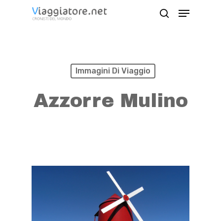
Skip
Menu
search
to
Close
main
Menu
content
Immagini Di Viaggio
Azzorre Mulino