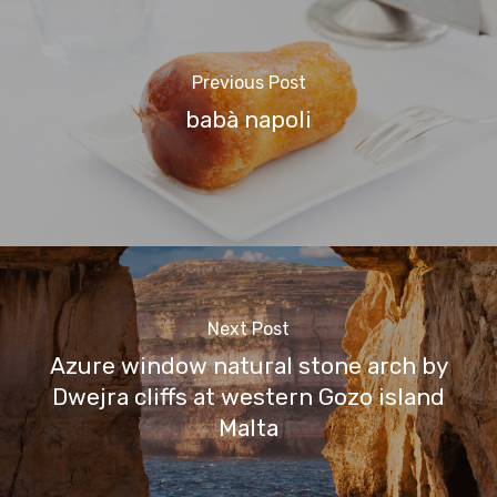
Previous Post
babà napoli
Next Post
Azure window natural stone arch by
Dwejra cliffs at western Gozo island
Malta