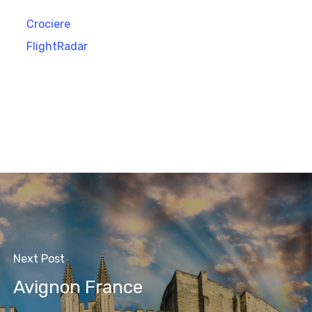
Crociere
FlightRadar
Next Post
Avignon France