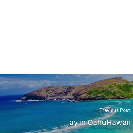
Previous Post
ay in OahuHawaii