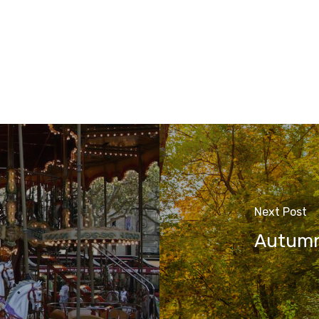
t
Next Post
a
Autumn