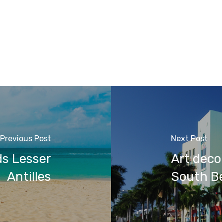
Previous Post
Next Post
ds Lesser
Art deco
Antilles
South B