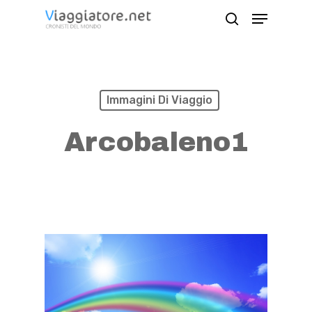
Skip
Menu
search
to
Close
main
Menu
content
Immagini Di Viaggio
Arcobaleno1