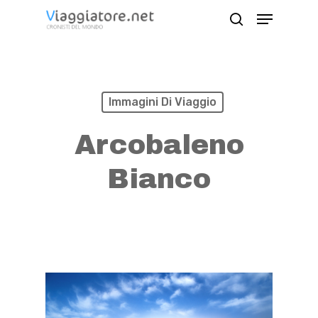
Skip
Menu
search
to
Close
main
Menu
content
Immagini Di Viaggio
Arcobaleno
Bianco