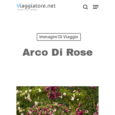
Skip
Menu
search
to
Close
main
Menu
content
Immagini Di Viaggio
Arco Di Rose