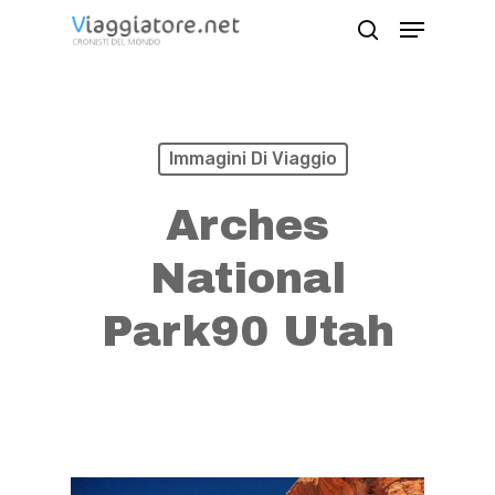
Skip
Menu
search
to
Close
main
Menu
content
Immagini Di Viaggio
Arches
National
Park90 Utah