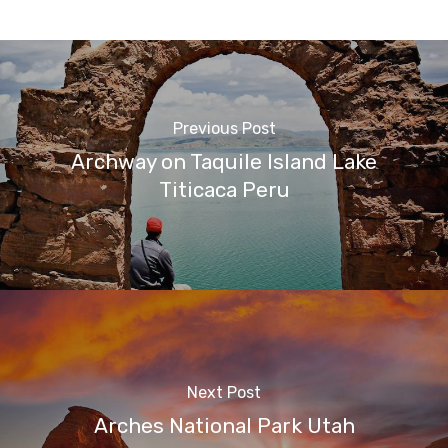
Previous Post
Archway on Taquile Island Lake
Titicaca Peru
Next Post
Arches National Park Utah