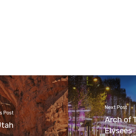
Next Post
s Post
Arch of
Utah
Elysees