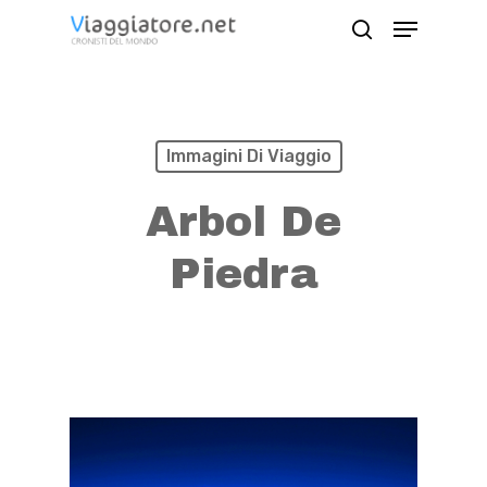
Skip
Menu
search
to
Close
main
Menu
content
Immagini Di Viaggio
Arbol De
Piedra