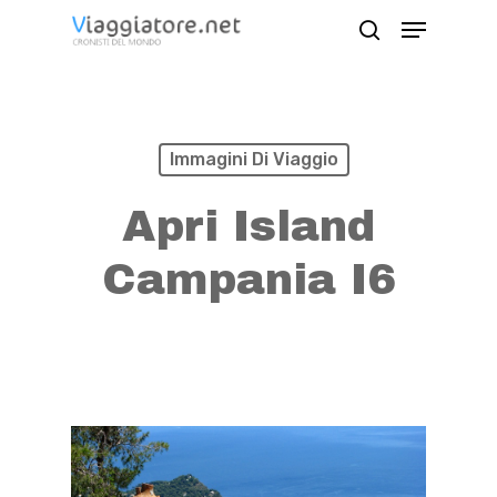
Skip
Menu
search
to
Close
main
Menu
content
Immagini Di Viaggio
Apri Island
Campania I6