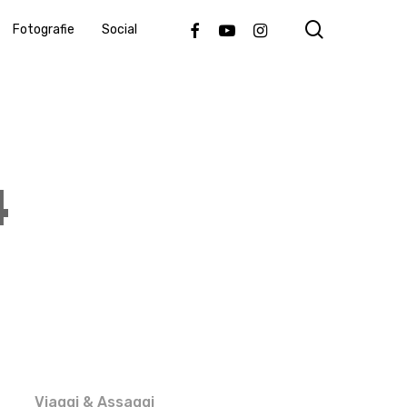
search
Facebook
Youtube
Instagram
Fotografie
Social
4
Viaggi & Assaggi