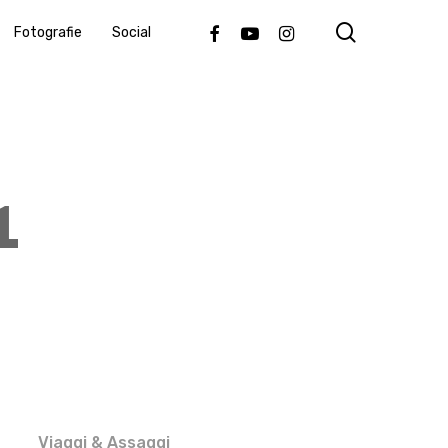
search
Facebook
Youtube
Instagram
Fotografie
Social
1
Viaggi & Assaggi