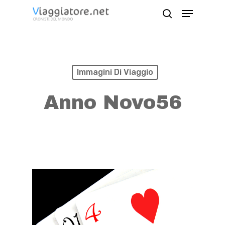
Skip
Menu
search
to
Close
main
Menu
content
Immagini Di Viaggio
Anno Novo56