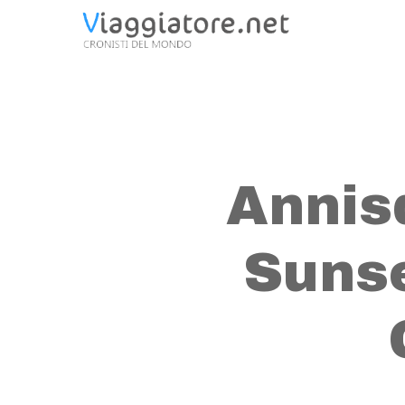
Skip
to
main
content
Annis
Sunse