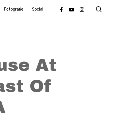
search
Facebook
Youtube
Instagram
Fotografie
Social
use At
ast Of
A