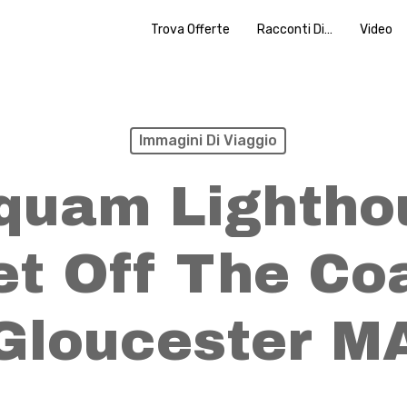
Trova Offerte
Racconti Di…
Video
Immagini Di Viaggio
quam Lightho
t Off The Co
Gloucester M