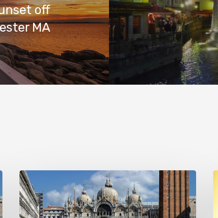
unset off
cester MA