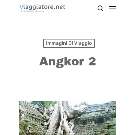
Skip
Menu
search
to
Close
main
Menu
content
Immagini Di Viaggio
Angkor 2