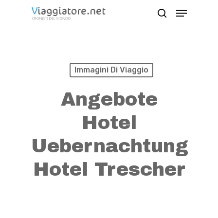
Skip
Menu
search
to
Close
main
Menu
content
Immagini Di Viaggio
Angebote
Hotel
Uebernachtung
Hotel Trescher