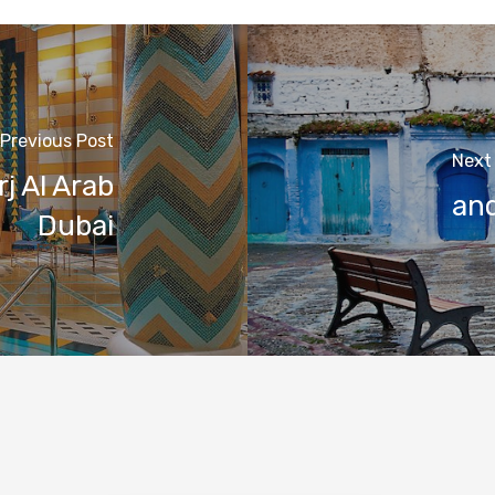
Previous Post
Next
j Al Arab
an
Dubai