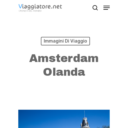
Skip
Menu
search
to
Close
main
Menu
content
Immagini Di Viaggio
Amsterdam
Olanda