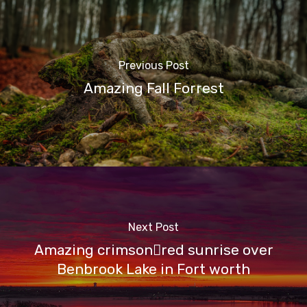
Previous Post
Amazing Fall Forrest
Next Post
Amazing crimsonred sunrise over
Benbrook Lake in Fort worth