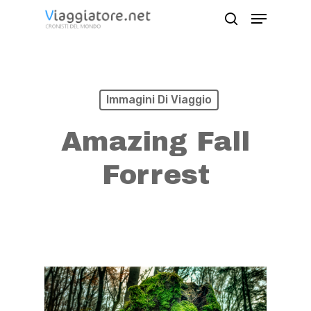
Skip
Menu
search
to
Close
main
Menu
content
Immagini Di Viaggio
Amazing Fall
Forrest