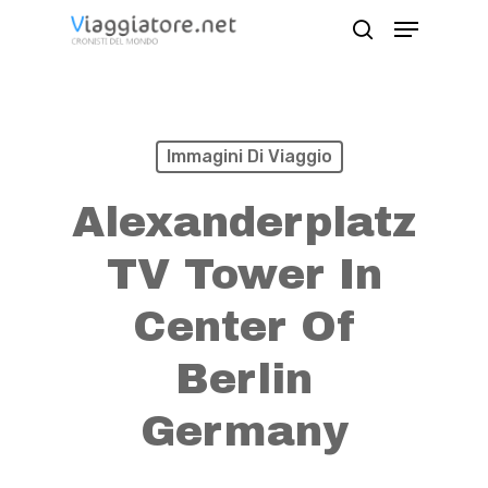
Skip
Menu
search
to
Close
main
Menu
content
Immagini Di Viaggio
Alexanderplatz
TV Tower In
Center Of
Berlin
Germany