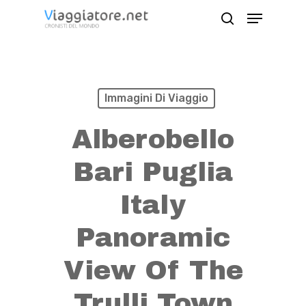
Skip
Menu
search
to
Close
main
Menu
content
Immagini Di Viaggio
Alberobello
Bari Puglia
Italy
Panoramic
View Of The
Trulli Town