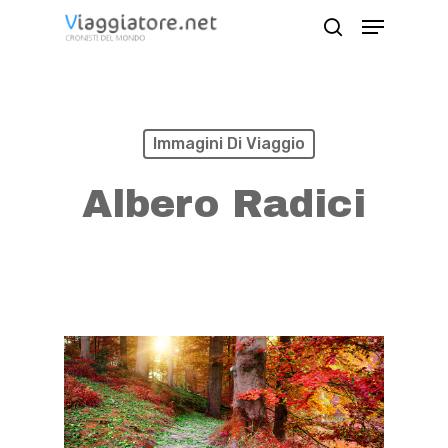
Skip
Menu
search
to
Close
main
Menu
content
Immagini Di Viaggio
Albero Radici