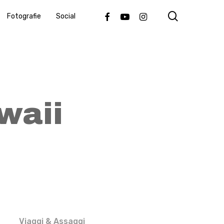
search
Facebook
Youtube
Instagram
Fotografie
Social
waii
Viaggi & Assaggi