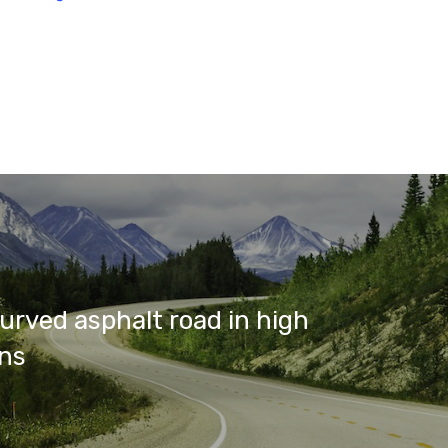
urved asphalt road in high
ns