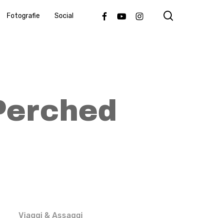
search
Facebook
Youtube
Instagram
Fotografie
Social
Perched
Viaggi & Assaggi