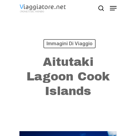
Skip
Menu
search
to
Close
main
Menu
content
Immagini Di Viaggio
Aitutaki
Lagoon Cook
Islands