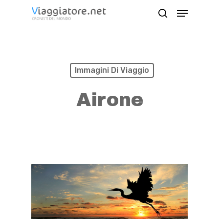
Skip
Menu
search
to
Close
main
Menu
content
Immagini Di Viaggio
Airone