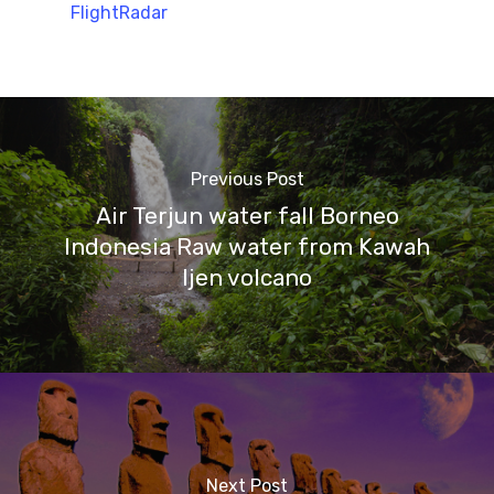
FlightRadar
Previous Post
Air Terjun water fall Borneo
Indonesia Raw water from Kawah
Ijen volcano
Next Post