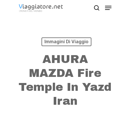
Skip
Menu
search
to
Close
main
Menu
content
Immagini Di Viaggio
AHURA
MAZDA Fire
Temple In Yazd
Iran