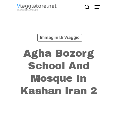
Skip
Menu
search
to
Close
main
Menu
content
Immagini Di Viaggio
Agha Bozorg
School And
Mosque In
Kashan Iran 2