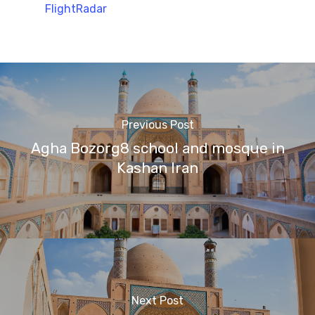
FlightRadar
Previous Post
Agha Bozorg8 school and mosque in
Kashan Iran
Next Post