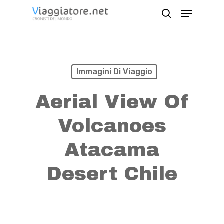
Skip
Menu
search
to
Close
main
Menu
content
Immagini Di Viaggio
Aerial View Of
Volcanoes
Atacama
Desert Chile