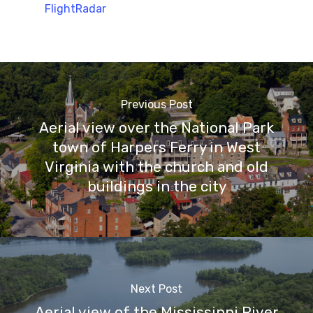
FlightRadar
Previous Post
Aerial view over the National Park
town of Harpers Ferry in West
Virginia with the church and old
buildings in the city
Next Post
Aerial view of the Mississippi River