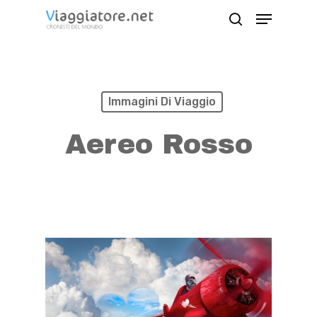
Skip
Menu
search
to
Close
main
Menu
content
Immagini Di Viaggio
Aereo Rosso