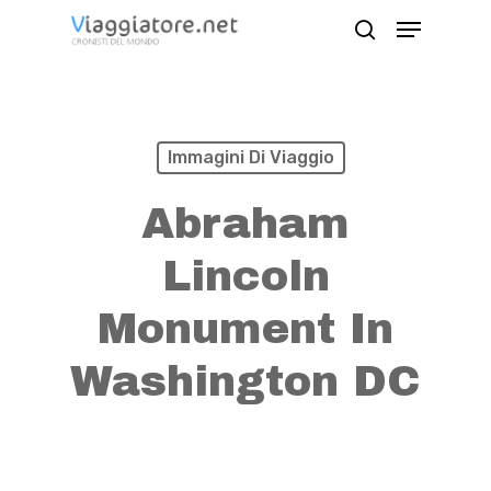
Skip
Menu
search
to
Close
main
Menu
content
Immagini Di Viaggio
Abraham
Lincoln
Monument In
Washington DC