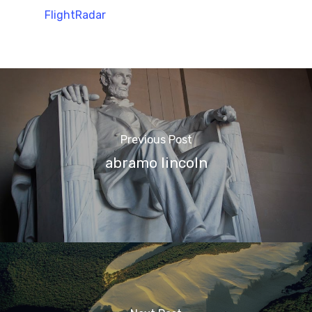
FlightRadar
Previous Post
abramo lincoln