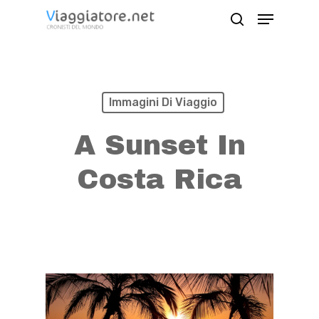
Skip
Menu
search
to
Close
main
Menu
content
Immagini Di Viaggio
A Sunset In
Costa Rica