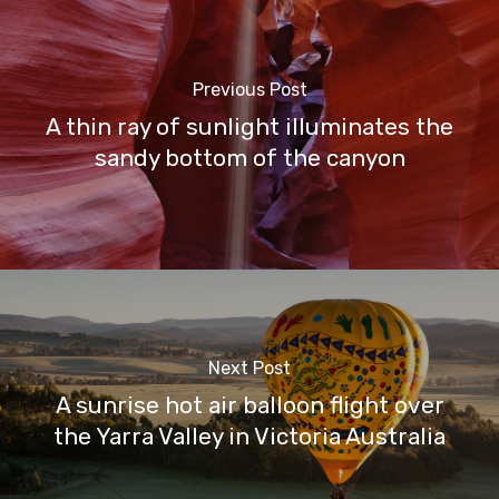
Previous Post
A thin ray of sunlight illuminates the
sandy bottom of the canyon
Next Post
A sunrise hot air balloon flight over
the Yarra Valley in Victoria Australia