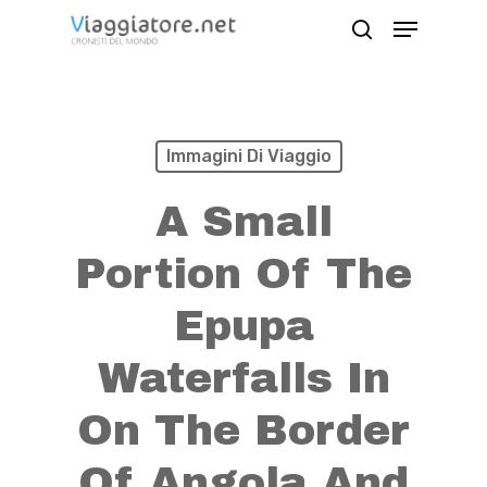
Skip
Menu
search
to
Close
main
Menu
content
Immagini Di Viaggio
A Small
Portion Of The
Epupa
Waterfalls In
On The Border
Of Angola And