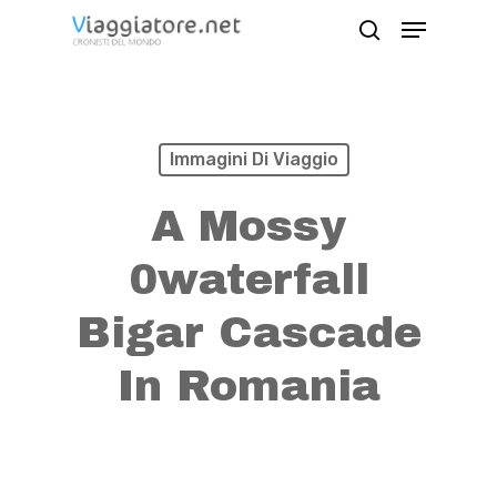
Skip
Menu
search
to
Close
main
Menu
content
Immagini Di Viaggio
A Mossy
0waterfall
Bigar Cascade
In Romania