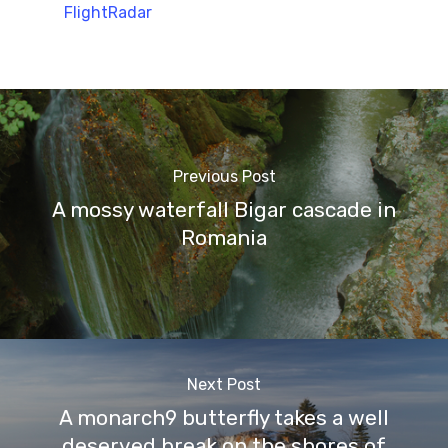
FlightRadar
Previous Post
A mossy waterfall Bigar cascade in
Romania
Next Post
A monarch9 butterfly takes a well
deserved break on the shores of