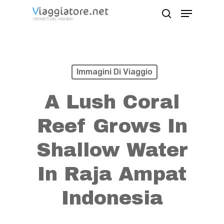
Skip
Menu
search
to
Close
main
Menu
content
Immagini Di Viaggio
A Lush Coral
Reef Grows In
Shallow Water
In Raja Ampat
Indonesia