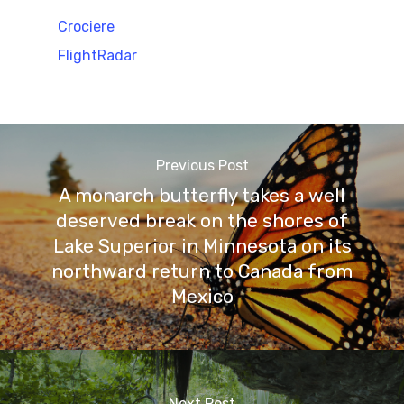
Crociere
FlightRadar
Previous Post
A monarch butterfly takes a well
deserved break on the shores of
Lake Superior in Minnesota on its
northward return to Canada from
Mexico
Next Post