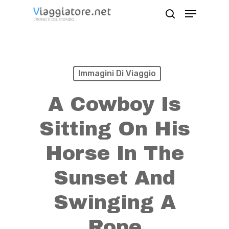
Skip
Menu
search
to
Close
main
Menu
content
Immagini Di Viaggio
A Cowboy Is
Sitting On His
Horse In The
Sunset And
Swinging A
Rope