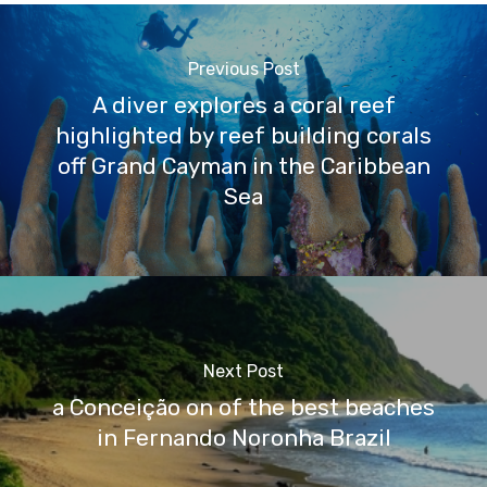
Previous Post
A diver explores a coral reef
highlighted by reef building corals
off Grand Cayman in the Caribbean
Sea
Next Post
a Conceição on of the best beaches
in Fernando Noronha Brazil