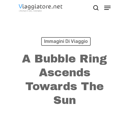
Skip
Menu
search
to
Close
main
Menu
content
Immagini Di Viaggio
A Bubble Ring
Ascends
Towards The
Sun