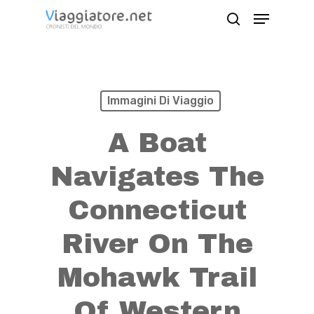
Skip
Menu
search
to
Close
main
Menu
content
Immagini Di Viaggio
A Boat
Navigates The
Connecticut
River On The
Mohawk Trail
Of Western