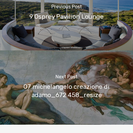
Previous Post
9 Osprey Pavilion Lounge
Next Post
07 michelangelo creazione di
adamo_672 458_resize