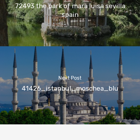
72493 the park of mara luisa sevilla
spain
Next Post
41426_istanbul_moschea_blu