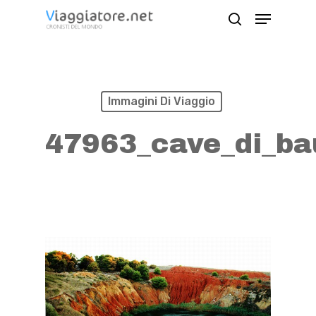
Skip
Menu
search
to
Close
main
Menu
content
Immagini Di Viaggio
47963_cave_di_ba